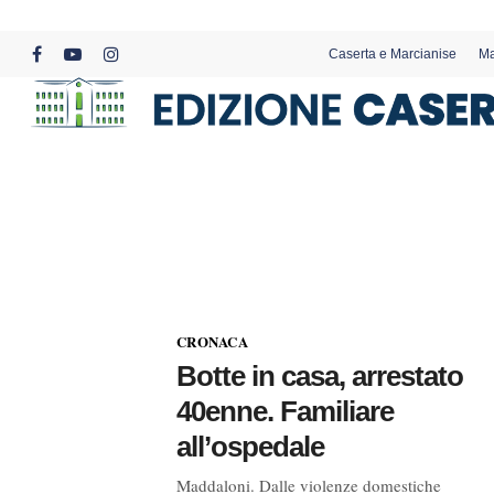
Skip
to
Caserta e Marcianise
Ma
main
facebook
youtube
instagram
content
CRONACA
Botte in casa, arrestato
40enne. Familiare
all’ospedale
Maddaloni. Dalle violenze domestiche