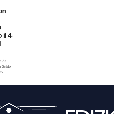
on
o
il 4-
l
a da
a Schio
o....