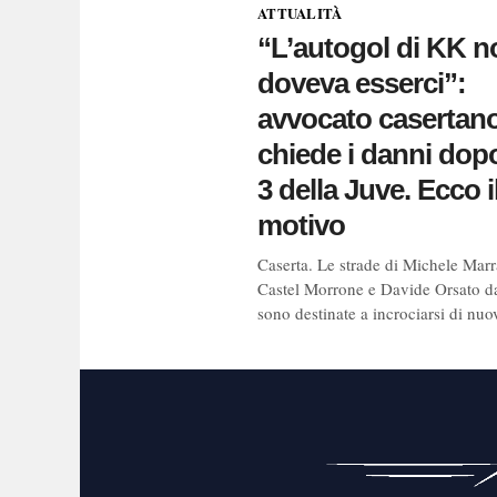
ATTUALITÀ
“L’autogol di KK n
doveva esserci”:
avvocato casertan
chiede i danni dopo 
3 della Juve. Ecco i
motivo
Caserta. Le strade di Michele Marr
Castel Morrone e Davide Orsato d
sono destinate a incrociarsi di nuov