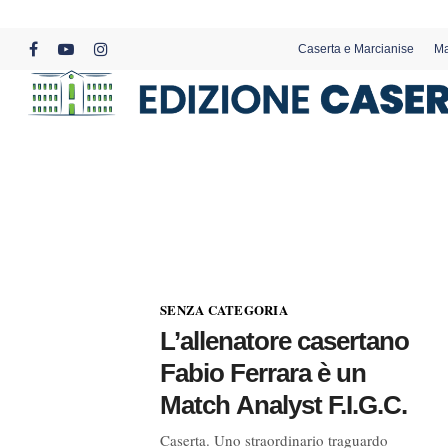
Skip
to
Caserta e Marcianise
Ma
main
facebook
youtube
instagram
content
SENZA CATEGORIA
L’allenatore casertano
Fabio Ferrara è un
Match Analyst F.I.G.C.
Caserta. Uno straordinario traguardo