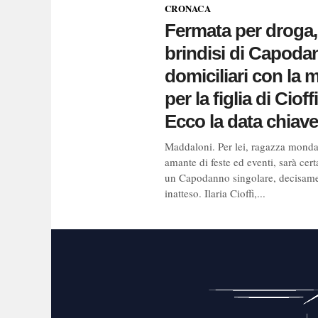
CRONACA
Fermata per droga,
brindisi di Capoda
domiciliari con la 
per la figlia di Cioffi
Ecco la data chiave
Maddaloni. Per lei, ragazza mond
amante di feste ed eventi, sarà cer
un Capodanno singolare, decisam
inatteso. Ilaria Cioffi,...