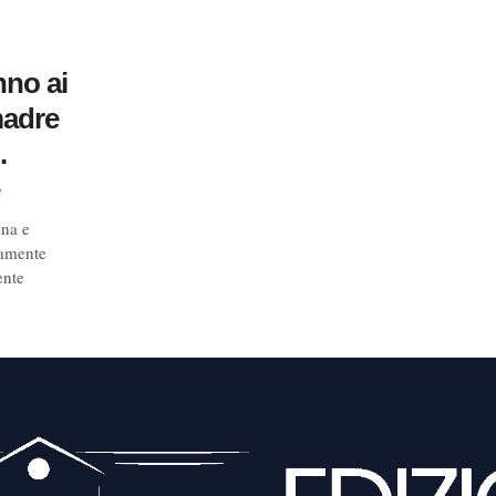
nno ai
madre
.
ana e
tamente
ente