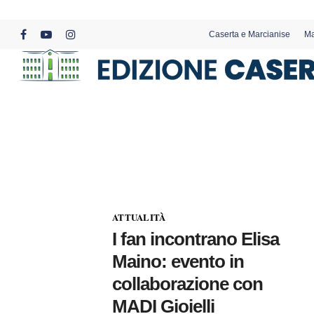
Skip
to
Caserta e Marcianise
Ma
main
facebook
youtube
instagram
content
ATTUALITÀ
I fan incontrano Elisa
Maino: evento in
collaborazione con
MADI Gioielli