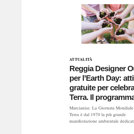
ATTUALITÀ
Reggia Designer Ou
per l’Earth Day: atti
gratuite per celebra
Terra. Il programm
Marcianise. La Giornata Mondiale 
Terra è dal 1970 la più grande
manifestazione ambientale dedicat