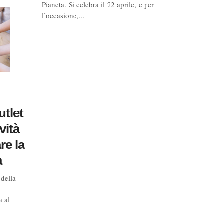
Pianeta. Si celebra il 22 aprile, e per
l’occasione,...
tlet
vità
re la
a
della
a al