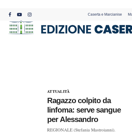
Skip
to
Caserta e Marcianise
Ma
main
facebook
youtube
instagram
content
ATTUALITÀ
Ragazzo colpito da
linfoma: serve sangue
per Alessandro
REGIONALE (Stefania Mastroianni).