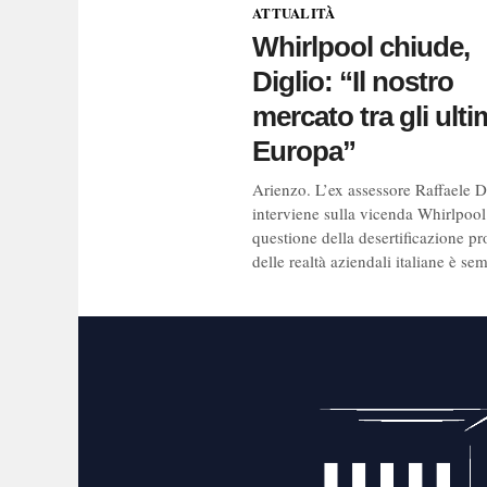
ATTUALITÀ
Whirlpool chiude,
Diglio: “Il nostro
mercato tra gli ulti
Europa”
Arienzo. L’ex assessore Raffaele D
interviene sulla vicenda Whirlpool
questione della desertificazione pr
delle realtà aziendali italiane è sem