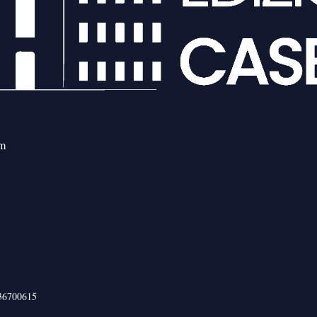
om
436700615