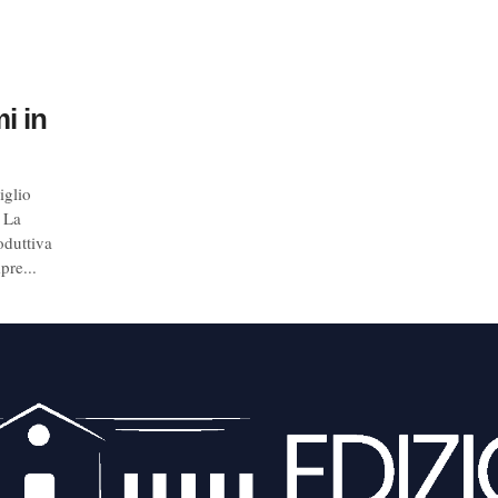
mi in
iglio
 La
oduttiva
pre...