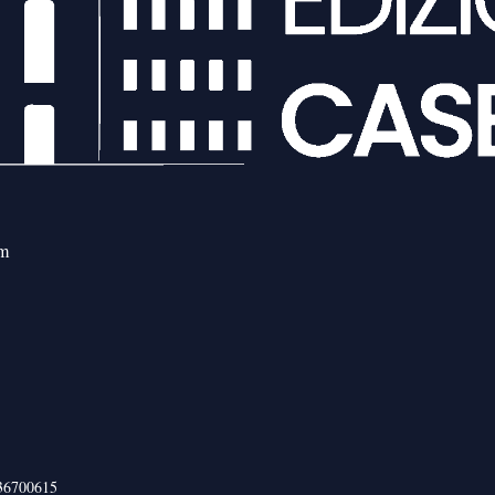
om
436700615