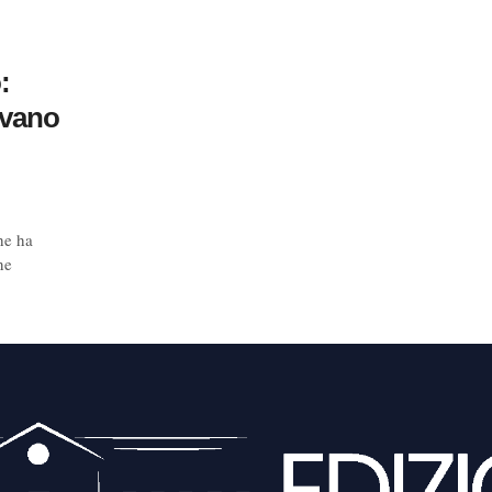
:
rivano
he ha
ne