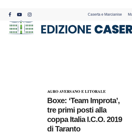
Skip
to
Caserta e Marcianise
Ma
main
facebook
youtube
instagram
content
AGRO AVERSANO E LITORALE
Boxe: ‘Team Improta’,
tre primi posti alla
coppa Italia I.C.O. 2019
di Taranto