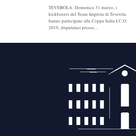
TEVEROLA. Domenica 31 marzo, i
kickboxers del Team Improta di Teverola
hanno partecipato alla Coppa Italia I.C.O.
2019, disputatasi presso...