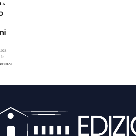
OLA
no
ni
a
area
 la
ferenza