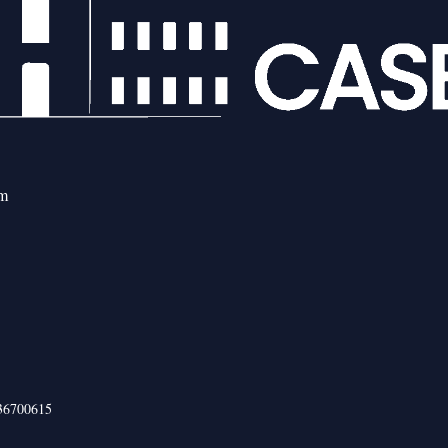
om
436700615