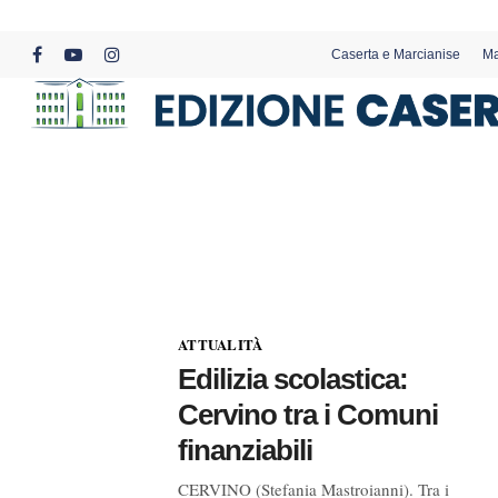
Skip
to
Caserta e Marcianise
Ma
main
facebook
youtube
instagram
content
ATTUALITÀ
Edilizia scolastica:
Cervino tra i Comuni
finanziabili
CERVINO (Stefania Mastroianni). Tra i