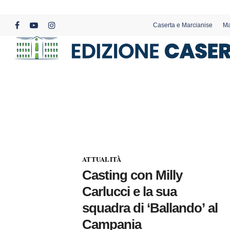
Skip
to
Caserta e Marcianise
Ma
main
facebook
youtube
instagram
content
ATTUALITÀ
Casting con Milly
Carlucci e la sua
squadra di ‘Ballando’ al
Campania