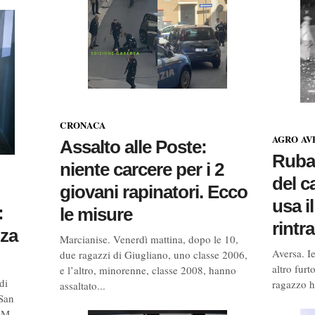
CRONACA
AGRO AV
Assalto alle Poste:
Ruban
niente carcere per i 2
del c
giovani rapinatori. Ecco
usa i
:
le misure
rintra
nza
Marcianise. Venerdì mattina, dopo le 10,
Aversa. Ie
due ragazzi di Giugliano, uno classe 2006,
altro furt
e l’altro, minorenne, classe 2008, hanno
di
ragazzo ha
assaltato...
 San
M.,...