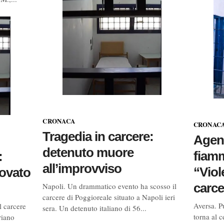
CRONACA
CRONAC
Tragedia in carcere:
Agent
detenuto muore
fiamm
:
all’improvviso
“Viol
rovato
carce
Napoli. Un drammatico evento ha scosso il
carcere di Poggioreale situato a Napoli ieri
Aversa. Pu
 carcere
sera. Un detenuto italiano di 56...
torna al c
riano