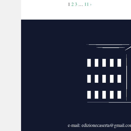
Navigazione
1
2
3
…
11
›
articoli
e-mail: edizionecaserta@gmail.c