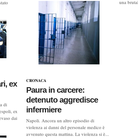
una brutal
stato
CRONACA
ri, ex
Paura in carcere:
detenuto aggredisce
a di
infermiere
spoli, ex
evaso dai
Napoli. Ancora un altro episodio di
violenza ai danni del personale medico è
avvenuto questa mattina. La violenza si è...