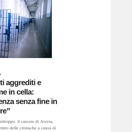
A
i aggrediti e
e in cella:
enza senza fine in
re”
rtroppo, il carcere di Aversa,
entro delle cronache a causa di