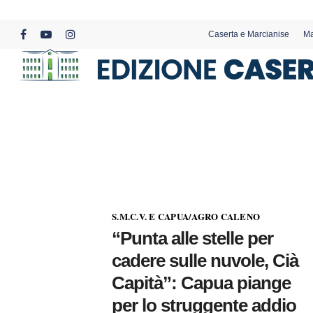
Skip
to
Caserta e Marcianise
Ma
main
facebook
youtube
instagram
content
S.M.C.V. E CAPUA/AGRO CALENO
“Punta alle stelle per
cadere sulle nuvole, Cià
Capità”: Capua piange
per lo struggente addio