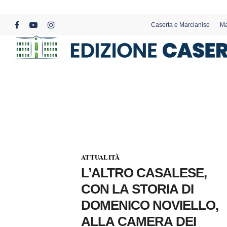
Skip
to
Caserta e Marcianise
Ma
main
facebook
youtube
instagram
content
ATTUALITÀ
L’ALTRO CASALESE,
CON LA STORIA DI
DOMENICO NOVIELLO,
ALLA CAMERA DEI