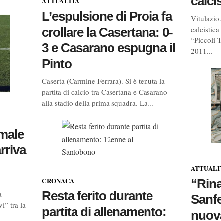
calci
ATTUALITÀ
L’espulsione di Proia fa
Vitulazio
calcistica
crollare la Casertana: 0-
“Piccoli T
3 e Casarano espugna il
2011...
Pinto
Caserta (Carmine Ferrara). Si è tenuta la
partita di calcio tra Casertana e Casarano
alla stadio della prima squadra. La...
 male
arriva
ATTUALI
CRONACA
“Rina
Resta ferito durante
a
Sanfe
i” tra la
partita di allenamento:
nuova