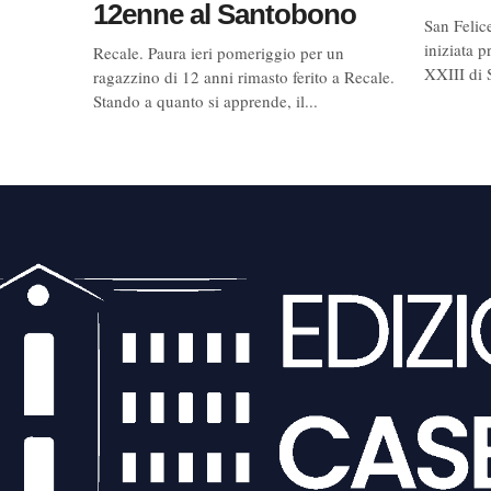
12enne al Santobono
San Felic
iniziata 
Recale. Paura ieri pomeriggio per un
XXIII di S
ragazzino di 12 anni rimasto ferito a Recale.
Stando a quanto si apprende, il...