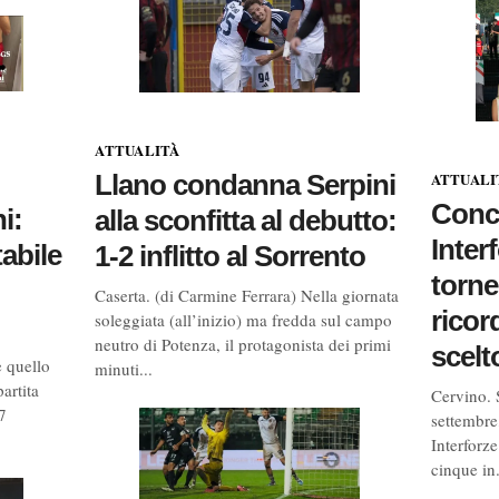
ATTUALITÀ
ATTUALI
Llano condanna Serpini
Concl
i:
alla sconfitta al debutto:
Inter
abile
1-2 inflitto al Sorrento
torne
Caserta. (di Carmine Ferrara) Nella giornata
ricor
soleggiata (all’inizio) ma fredda sul campo
neutro di Potenza, il protagonista dei primi
scelt
 quello
minuti...
artita
Cervino. 
7
settembre
Interforze
cinque in.