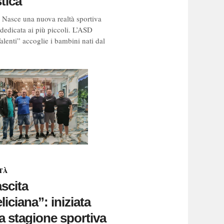
stica
. Nasce una nuova realtà sportiva
 dedicata ai più piccoli. L’ASD
alenti” accoglie i bambini nati dal
TÀ
scita
liciana”: iniziata
 stagione sportiva