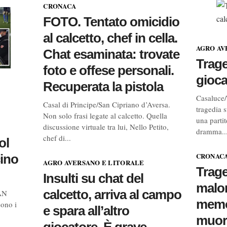
CRONACA
FOTO. Tentato omicidio
al calcetto, chef in cella.
AGRO AV
Chat esaminata: trovate
Trage
foto e offese personali.
gioca
Recuperata la pistola
Casaluce/
Casal di Principe/San Cipriano d’Aversa.
tragedia 
Non solo frasi legate al calcetto. Quella
una partit
discussione virtuale tra lui, Nello Petito,
dramma...
chef di...
ol
CRONAC
cino
AGRO AVERSANO E LITORALE
Trage
Insulti su chat del
malo
calcetto, arriva al campo
AN
memor
ono i
e spara all’altro
muore