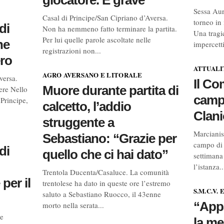
giocatore. È grave
Sessa Aur
Casal di Principe/San Cipriano d’Aversa.
torneo in
di
Non ha nemmeno fatto terminare la partita.
Una tragi
Per lui quelle parole ascoltate nelle
ne
impercetti
registrazioni non...
ero
ATTUALI
AGRO AVERSANO E LITORALE
versa.
Il Co
Muore durante partita di
ere Nello
campo
 Principe,
calcetto, l’addio
Clani
struggente a
Marcianise
Sebastiano: “Grazie per
campo di 
di
quello che ci hai dato”
settimana
l’istanza..
Trentola Ducenta/Casaluce. La comunità
per il
trentolese ha dato in queste ore l’estremo
S.M.C.V.
saluto a Sebastiano Ruocco, il 43enne
“Appa
morto nella serata...
ve
la me