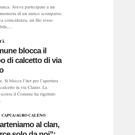
unca. Aveva partecipato a un
 memoria di un amico scomparso.
ca coincidenza, un filo rosso
bile,...
TÀ
mune blocca il
 di calcetto di via
o
. Si blocca l’iter per l’apertura
calcetto in via Clanio. La
 scorsa il Comune ha rigettato
.
 E CAPUA/AGRO CALENO
rteniamo al clan,
rce solo da noi”: