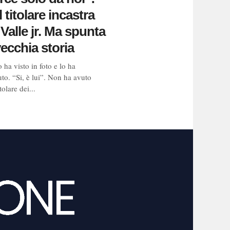
l titolare incastra
 Valle jr. Ma spunta
ecchia storia
ha visto in foto e lo ha
to. “Si, è lui”. Non ha avuto
tolare dei...