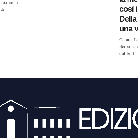
nuta nella
così i
 di
Della
una v
Capua. Lo 
riconosciu
dubbi il ti