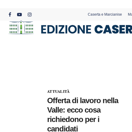
Skip
to
Caserta e Marcianise
Ma
main
facebook
youtube
instagram
content
ATTUALITÀ
Offerta di lavoro nella
Valle: ecco cosa
richiedono per i
candidati