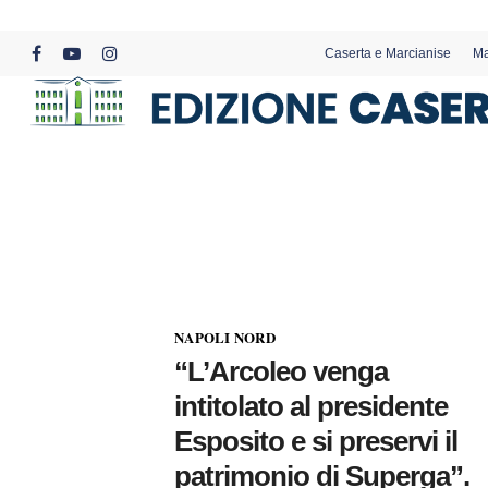
Skip
to
Caserta e Marcianise
Ma
main
facebook
youtube
instagram
content
NAPOLI NORD
“L’Arcoleo venga
intitolato al presidente
Esposito e si preservi il
patrimonio di Superga”.