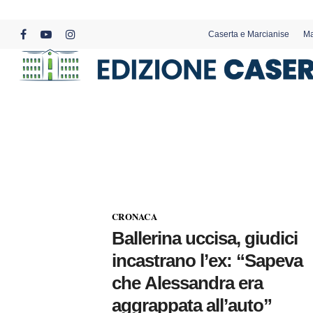
Skip
to
Caserta e Marcianise
Ma
main
facebook
youtube
instagram
content
CRONACA
Ballerina uccisa, giudici
incastrano l’ex: “Sapeva
che Alessandra era
aggrappata all’auto”