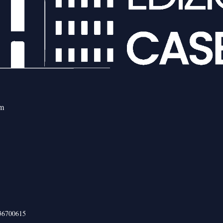
om
436700615