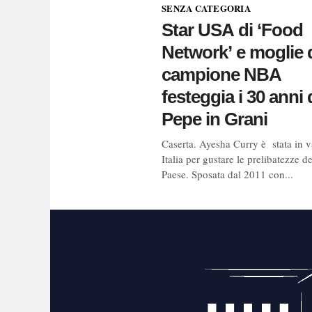
SENZA CATEGORIA
Star USA di ‘Food
Network’ e moglie 
campione NBA
festeggia i 30 anni 
Pepe in Grani
Caserta. Ayesha Curry è stata in 
Italia per gustare le prelibatezze d
Paese. Sposata dal 2011 con...