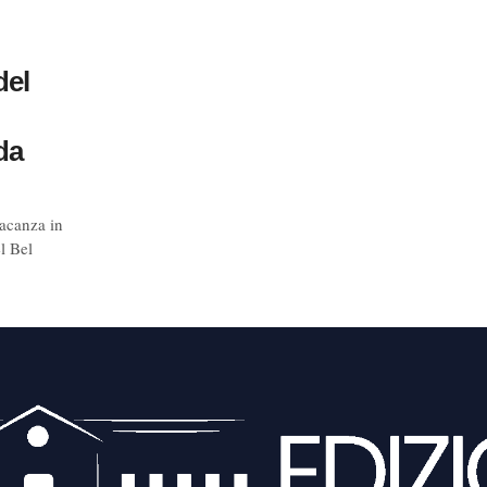
del
da
vacanza in
el Bel