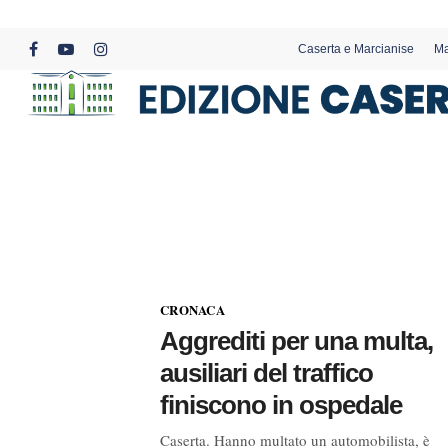
Skip
to
Caserta e Marcianise
Ma
main
facebook
youtube
instagram
content
CRONACA
Aggrediti per una multa,
ausiliari del traffico
finiscono in ospedale
Caserta. Hanno multato un automobilista, è