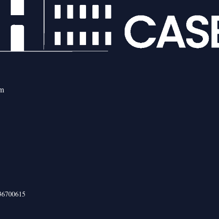
om
436700615