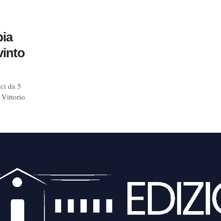
pia
vinto
ci da 5
 Vittorio