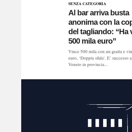
SENZA CATEGORIA
Al bar arriva busta
anonima con la co
del tagliando: “Ha 
500 mila euro”
Vince 500 mila con un gratta e vin
euro, ‘Doppia sfida’. E’ successo a
Veneto in provincia...