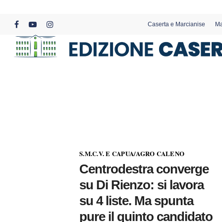
Skip
to
Caserta e Marcianise
Ma
main
facebook
youtube
instagram
content
S.M.C.V. E CAPUA/AGRO CALENO
Centrodestra converge
su Di Rienzo: si lavora
su 4 liste. Ma spunta
pure il quinto candidato