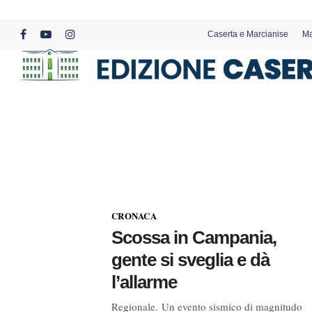
Skip
to
Caserta e Marcianise
Ma
main
facebook
youtube
instagram
content
CRONACA
Scossa in Campania,
gente si sveglia e dà
l’allarme
Regionale. Un evento sismico di magnitudo