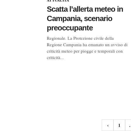
Scatta l’allerta meteo in
Campania, scenario
preoccupante
Regionale. La Protezione civile della
Regione Campania ha emanato un avviso di
criticità meteo per piogge e temporali con
criticità...
Navigazione
‹
1