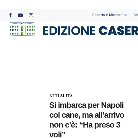
Skip
to
Caserta e Marcianise
Ma
main
facebook
youtube
instagram
content
ATTUALITÀ
Si imbarca per Napoli
col cane, ma all’arrivo
non c’è: “Ha preso 3
voli”