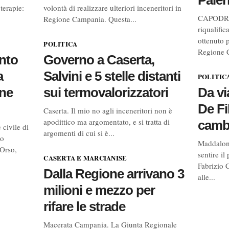
Paler
terapie:
volontà di realizzare ulteriori inceneritori in
CAPODRIS
Regione Campania. Questa...
riqualifi
ottenuto 
POLITICA
Regione 
nto
Governo a Caserta,
a
Salvini e 5 stelle distanti
POLITIC
one
sui termovalorizzatori
Da vi
De Fi
Caserta. Il mio no agli inceneritori non è
apodittico ma argomentato, e si tratta di
camb
civile di
argomenti di cui si è...
ro
Maddaloni
’Orso,
sentire i
CASERTA E MARCIANISE
Fabrizio 
Dalla Regione arrivano 3
alle...
milioni e mezzo per
rifare le strade
Macerata Campania. La Giunta Regionale