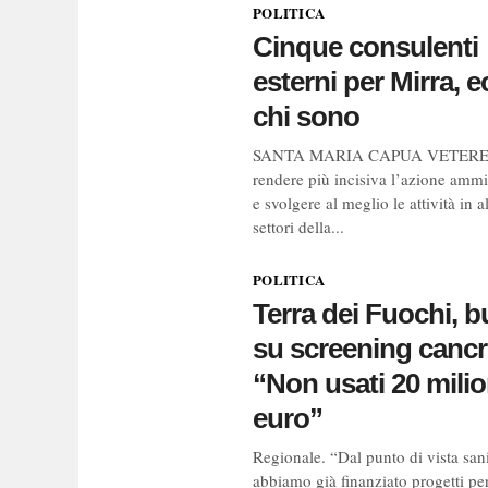
POLITICA
Cinque consulenti
esterni per Mirra, 
chi sono
SANTA MARIA CAPUA VETERE.
rendere più incisiva l’azione ammi
e svolgere al meglio le attività in a
settori della...
POLITICA
Terra dei Fuochi, b
su screening cancr
“Non usati 20 milio
euro”
Regionale. “Dal punto di vista sani
abbiamo già finanziato progetti per