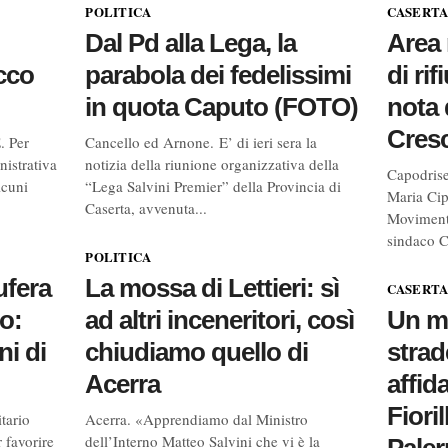
POLITICA
CASERTA
Dal Pd alla Lega, la
Area
ecco
parabola dei fedelissimi
di rif
in quota Caputo (FOTO)
nota 
Cres
 Per
Cancello ed Arnone. E’ di ieri sera la
nistrativa
notizia della riunione organizzativa della
Capodrise
lcuni
“Lega Salvini Premier” della Provincia di
Maria Cip
Caserta, avvenuta...
Movimento
sindaco Cr
POLITICA
ufera
La mossa di Lettieri: sì
CASERTA
o:
ad altri inceneritori, così
Un mi
ni di
chiudiamo quello di
strad
Acerra
affid
Fioril
tario
Acerra. «Apprendiamo dal Ministro
 favorire
dell’Interno Matteo Salvini che vi è la