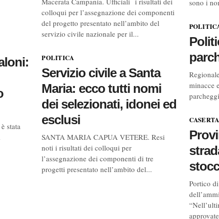
Macerata Campania. Ufficiali i risultati dei
sono i no
colloqui per l’assegnazione dei componenti
del progetto presentato nell’ambito del
POLITIC
servizio civile nazionale per il...
Polit
parch
POLITICA
aloni:
Servizio civile a Santa
Regionale
minacce e
Maria: ecco tutti nomi
o
parcheggia
dei selezionati, idonei ed
esclusi
CASERTA
è stata
Provi
i
SANTA MARIA CAPUA VETERE. Resi
noti i risultati dei colloqui per
strad
l’assegnazione dei componenti di tre
stocc
progetti presentato nell’ambito del...
Portico di
dell’ammi
“Nell’ult
approvate