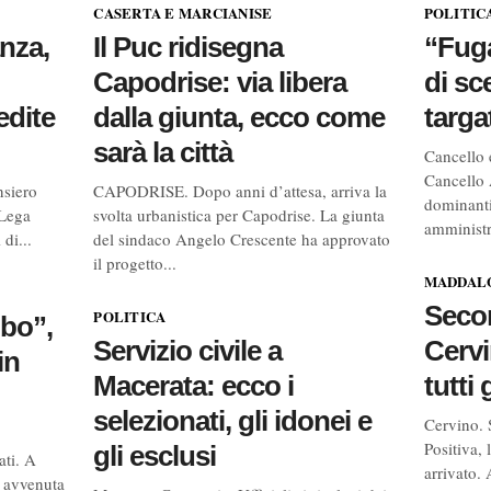
CASERTA E MARCIANISE
POLITIC
anza,
Il Puc ridisegna
“Fuga
Capodrise: via libera
di s
edite
dalla giunta, ecco come
targ
sarà la città
Cancello
Cancello 
nsiero
CAPODRISE. Dopo anni d’attesa, arriva la
dominanti
 Lega
svolta urbanistica per Capodrise. La giunta
amministr
di...
del sindaco Angelo Crescente ha approvato
il progetto...
MADDALO
Seco
POLITICA
mbo”,
Servizio civile a
Cervi
in
Macerata: ecco i
tutti
selezionati, gli idonei e
Cervino. 
Positiva,
gli esclusi
ati. A
arrivato.
e avvenuta