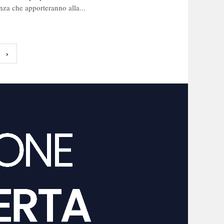
za che apporteranno alla...
›