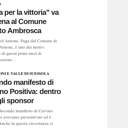
A
 per la vittoria” va
cena al Comune
ato Ambrosca
 ed Arnone. Fuga dal Comune di
Arnone, è uno dei motivi
 di questi primi mesi di
azione...
NI E VALLE DI SUESSOLA
ndo manifesto di
no Positiva: dentro
 gli sponsor
Secondo manifesto di Cervino
 lo avevamo preventivato ed è
 Anche in questa circostanza ci