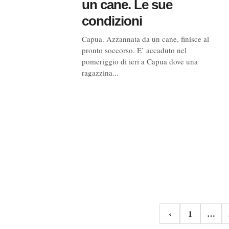
un cane. Le sue
condizioni
Capua. Azzannata da un cane, finisce al
pronto soccorso. E’ accaduto nel
pomeriggio di ieri a Capua dove una
ragazzina...
Navigazione
‹
1
…