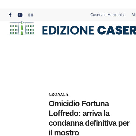
Skip
to
Caserta e Marcianise
Ma
main
facebook
youtube
instagram
content
CRONACA
Omicidio Fortuna
Loffredo: arriva la
condanna definitiva per
il mostro