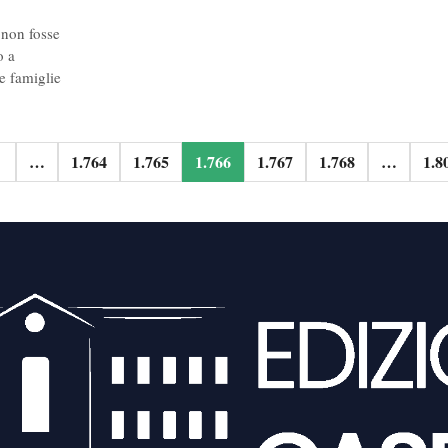
 non fosse
o a
le famiglie
one
…
1.764
1.765
1.766
1.767
1.768
…
1.8