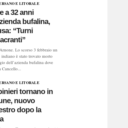
ERSANO E LITORALE
 a 32 anni
azienda bufalina,
usa: “Turni
acranti”
Arnone. Lo scorso 3 febbraio un
 indiano è stato trovato morto
ggio dell’azienda bufalina dove
a Cancello...
ERSANO E LITORALE
inieri tornano in
ne, nuovo
stro dopo la
a