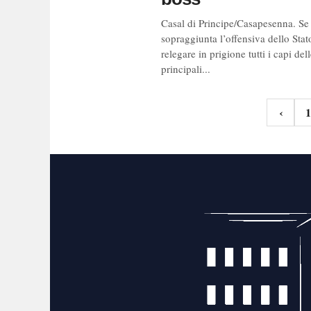
Casal di Principe/Casapesenna. Se
sopraggiunta l’offensiva dello Stat
relegare in prigione tutti i capi del
principali...
Navigazi
‹
1
articoli