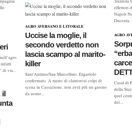
ompagnia
Trentola 
lle
riflettori
Napoli No
Ducenta. 
AGRO AVERSANO E LITORALE
Uccise la moglie, il
AGRO AV
Sorpr
secondo verdetto non
eri
“erba
lascia scampo al marito-
 nell’agro
carc
killer
infatti
 di via...
DETT
Sant’Antimo/San Marcellino. Ergastolo
confermato. A meno di clamorosi colpi di
Casal di P
scena in Cassazione, non avrà più un giorno
della Staz
il
da uomo...
quel cent
unta
del...
l