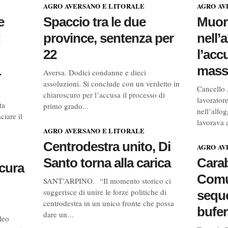
AGRO AVERSANO E LITORALE
AGRO AV
e
Spaccio tra le due
Muore
:
province, sentenza per
nell’
22
l’acc
L
mass
Aversa. Dodici condanne e dieci
assoluzioni. Si conclude con un verdetto in
Cancello 
chiaroscuro per l’accusa il processo di
lavoratore
ta
primo grado...
nell’allo
ciare il
lavorava 
AGRO AVERSANO E LITORALE
Centrodestra unito, Di
AGRO AV
Santo torna alla carica
Carab
ocura
Comu
SANT’ARPINO. “Il momento storico ci
suggerisce di unire le forze politiche di
seque
centrodestra in un unico fronte che possa
bufer
dare un...
leo