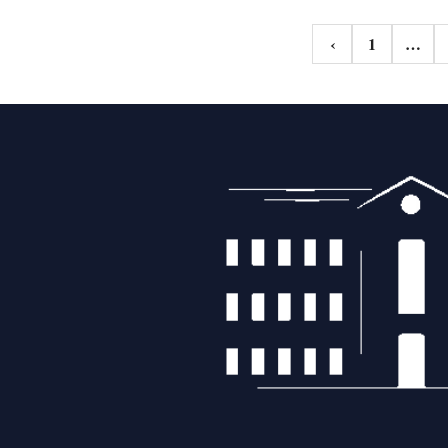
Navigazione
‹
1
…
articoli