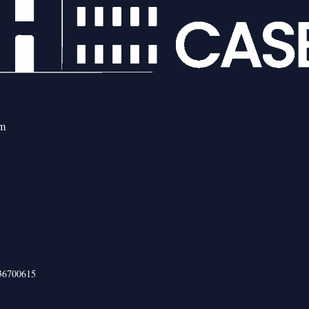
om
436700615