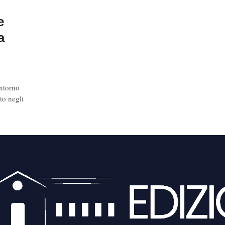
e
a
intorno
to negli