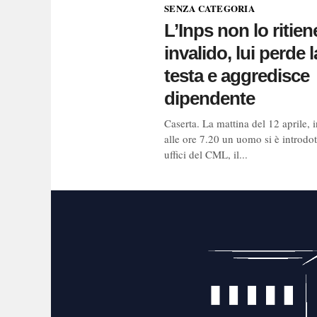
SENZA CATEGORIA
L’Inps non lo ritien
invalido, lui perde l
testa e aggredisce
dipendente
Caserta. La mattina del 12 aprile, 
alle ore 7.20 un uomo si è introdot
uffici del CML, il...