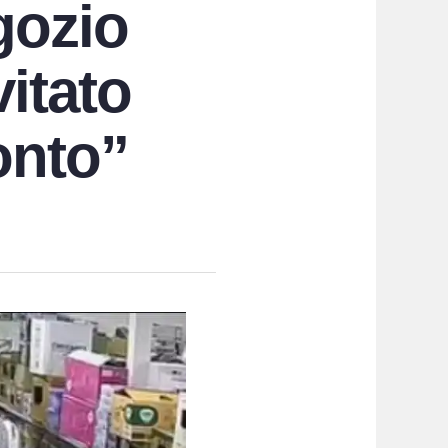
gozio
vitato
conto”