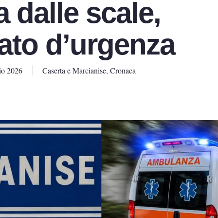
a dalle scale,
tato d’urgenza
io 2026
Caserta e Marcianise
,
Cronaca